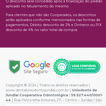
O desconto será concedido após a finalização do pedido
aplicado no faturamento do mesmo.
Para clientes que não são Cooperados, os descontos
serão aplicados conforme mencionados nas formas de
pagamentos, Débito desconto de 2% e Dinheiro ou PIX
desconto de 4% no valor total da compra.
Copyright © 2024 | Todos os direitos reservados |
www.dentaluniodontojundiai.com.br |
Uniodonto de
Jundiaí Cooperativa Odontológica
|
59.527.440/0001-
44
| Rua Petronilha Antunes, 211 – Centro – Jundiaí / São
Paulo – CEP 13201-080 | Política de Privacidade e