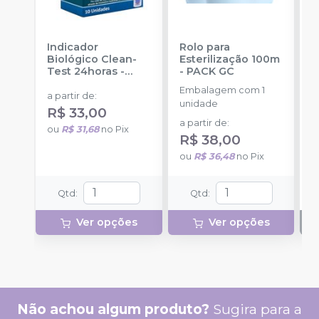
Indicador
Rolo para
R
Biológico Clean-
Esterilização 100m
E
Test 24horas
-
-
PACK GC
P
CLEAN UP
Embalagem com 1
E
a partir de
:
unidade
u
R$ 33,00
a partir de
:
ou
R$ 31,68
no
Pix
R$ 38,00
ou
R$ 36,48
no
Pix
Qtd
:
Qtd
:
Ver opções
Ver opções
Não achou algum produto?
Sugira para a