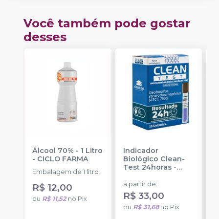
Você também pode gostar
desses
Álcool 70% - 1 Litro
Indicador
R
-
CICLO FARMA
Biológico Clean-
E
Test 24horas
-
-
Embalagem de 1 litro.
CLEAN UP
E
a partir de
:
R$ 12,00
u
R$ 33,00
ou
R$ 11,52
no
Pix
a
ou
R$ 31,68
no
Pix