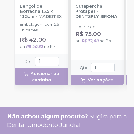
Lençol de
Gutapercha
L
Borracha 13,5 x
Protaper
-
13,5cm
-
MADEITEX
DENTSPLY SIRONA
S
Embalagem com 26
E
a partir de
:
unidades.
u
R$ 75,00
R$ 42,00
a
ou
R$ 72,00
no
Pix
ou
R$ 40,32
no
Pix
o
Qtd
:
Qtd
:
Adicionar ao
carrinho
Ver opções
Não achou algum produto?
Sugira para a
Dental Uniodonto Jundiaí