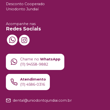
Desconto Cooperado
Uniodonto Jundiaí
Acompanhe nas
Redes Sociais
Chame no
WhatsApp
(11) 94558-9882
Atendimento
(11) 4586-0316
dental@uniodontojundiai.com.br