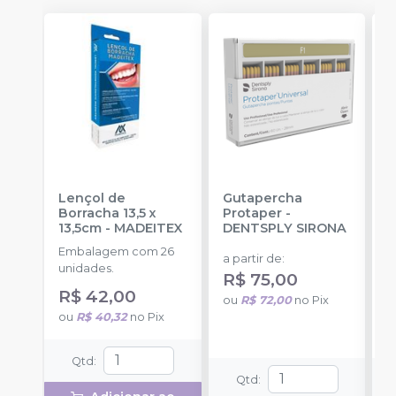
Lençol de
Gutapercha
L
Borracha 13,5 x
Protaper
-
13,5cm
-
MADEITEX
DENTSPLY SIRONA
S
Embalagem com 26
E
a partir de
:
unidades.
u
R$ 75,00
R$ 42,00
a
ou
R$ 72,00
no
Pix
ou
R$ 40,32
no
Pix
o
Qtd
:
Qtd
: