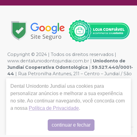
Copyright © 2024 | Todos os direitos reservados |
www.dentaluniodontojundiai.com.br |
Uniodonto de
Jundiaí Cooperativa Odontológica
|
59.527.440/0001-
44
| Rua Petronilha Antunes, 211 – Centro – Jundiaí / São
Paulo – CEP 13201-080 | Política de Privacidade e
Dental Uniodonto Jundiaí
usa cookies para
Segurança - Fotos meramente ilustrativas - Os preços e
condições da loja virtual estão sujeitos a alterações. Em
personalizar anúncios e melhorar a sua experiência
caso de divergência de preços no site, o valor válido é o
no site. Ao continuar navegando, você concorda com
do Carrinho de Compra. Não vendemos por atacado
a nossa
Política de Privacidade
.
por isso nos reservamos o direito de não atender
compras de grandes volumes pelo site.
continuar e fechar
E-commerce produzido por
Sou Odonto Ecommerce
.