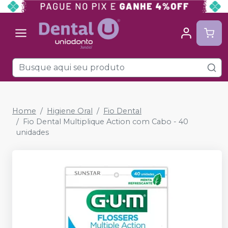
Home
Higiene Oral
Fio Dental
Fio Dental Multiplique Action com Cabo - 40
unidades