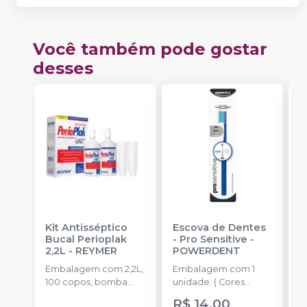
Você também pode gostar
desses
Kit Antisséptico
Escova de Dentes
K
Bucal Perioplak
- Pro Sensitive
-
B
2,2L
-
REYMER
POWERDENT
1
R
Embalagem com 2,2L,
Embalagem com 1
E
100 copos, bomba
unidade. ( Cores
1
dosadora.
Sortidas)
d
R$ 14,00