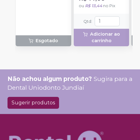
ou
R$ 13,44
no
Pix
Qtd
:
Adicionar ao
Esgotado
carrinho
Não achou algum produto?
Sugira para a
Dental Uniodonto Jundiaí
Sugerir produtos