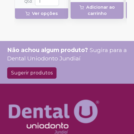
Qtd
:
Adicionar ao
Ver opções
carrinho
Não achou algum produto?
Sugira para a
Dental Uniodonto Jundiaí
Sugerir produtos