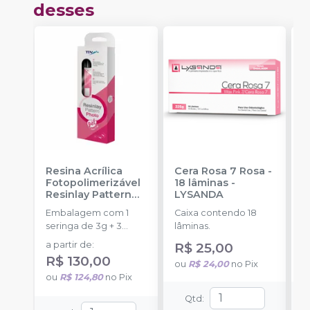
desses
Resina Acrílica
Cera Rosa 7 Rosa -
P
Fotopolimerizável
18 lâminas
-
P
Resinlay Pattern
LYSANDA
D
Photo Gel
-
TDV
Embalagem com 1
Caixa contendo 18
E
seringa de 3g + 3
lâminas.
s
ponteiras.
a partir de
:
R$ 25,00
R$ 130,00
ou
R$ 24,00
no
Pix
o
ou
R$ 124,80
no
Pix
Qtd
: