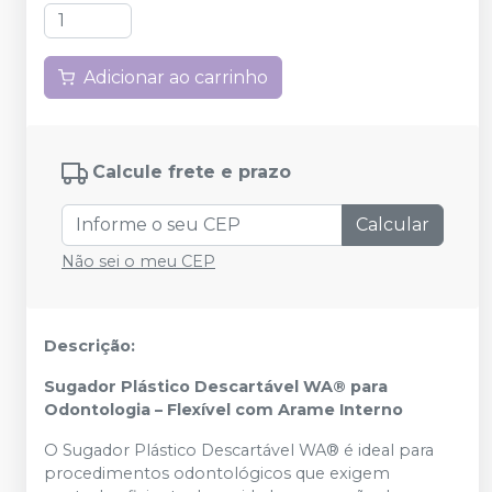
Adicionar ao carrinho
Calcule frete e prazo
Calcular
Não sei o meu CEP
Descrição:
Sugador
Plástico
Descartável
WA®
para
Odontologia –
Flexível
com
Arame
Interno
O
Sugador
Plástico
Descartável
WA®
é
ideal
para
procedimentos
odontológicos
que
exigem