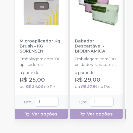
Microaplicador Kg
Babador
C
Brush
-
KG
Descartável
-
G
SORENSEN
BIODINÂMICA
E
C
Embalagem com 100
Embalagem com 100
E
aplicadores
unidades; Nas cores:
u
Branco, Amarelo, Azul,
a partir de
:
a partir de
:
Rosa, Verde e Misto.
R$ 25,00
R$ 29,00
ou
R$ 24,00
no
Pix
ou
R$ 27,84
no
Pix
Qtd
:
Qtd
:
Ver opções
Ver opções