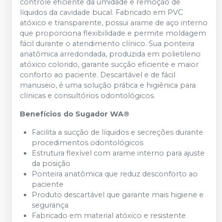
controle
eficiente
da
umidade
e
remoção
de
líquidos
da
cavidade
bucal.
Fabricado
em
PVC
atóxico
e
transparente,
possui
arame
de
aço
interno
que
proporciona
flexibilidade
e
permite
moldagem
fácil
durante
o
atendimento
clínico.
Sua
ponteira
anatômica
arredondada,
produzida
em
polietileno
atóxico
colorido,
garante
sucção
eficiente
e
maior
conforto
ao
paciente.
Descartável
e
de
fácil
manuseio,
é
uma
solução
prática
e
higiênica
para
clínicas
e
consultórios
odontológicos.
Benefícios
do
Sugador
WA®
Facilita
a
sucção
de
líquidos
e
secreções
durante
procedimentos
odontológicos
Estrutura
flexível
com
arame
interno
para
ajuste
da
posição
Ponteira
anatômica
que
reduz
desconforto
ao
paciente
Produto
descartável
que
garante
mais
higiene
e
segurança
Fabricado
em
material
atóxico
e
resistente